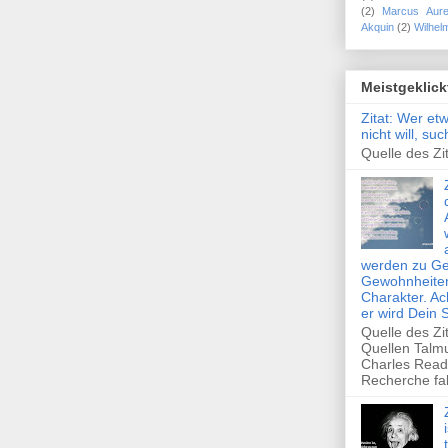
(2)
Marcus Aure
Akquin
(2)
Wilhel
Meistgeklick
Zitat: Wer et
nicht will, su
Quelle des Zit
werden zu Ge
Gewohnheiten
Charakter. Ac
er wird Dein 
Quelle des Zi
Quellen Talm
Charles Read
Recherche fal