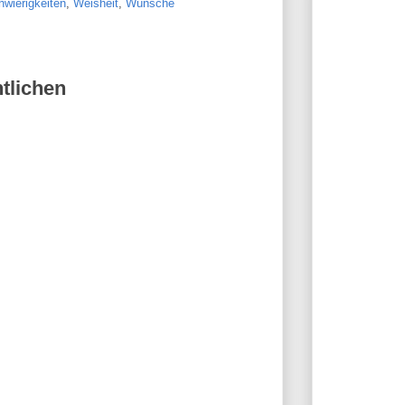
wierigkeiten
,
Weisheit
,
Wünsche
tlichen