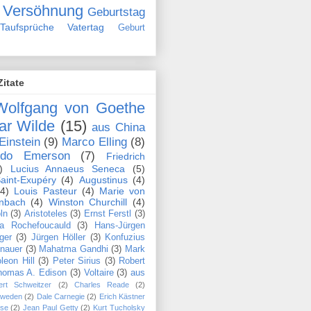
Versöhnung
Geburtstag
Taufsprüche
Vatertag
Geburt
Zitate
Wolfgang von Goethe
ar Wilde
(15)
aus China
Einstein
(9)
Marco Elling
(8)
ldo Emerson
(7)
Friedrich
)
Lucius Annaeus Seneca
(5)
aint-Exupéry
(4)
Augustinus
(4)
(4)
Louis Pasteur
(4)
Marie von
nbach
(4)
Winston Churchill
(4)
ln
(3)
Aristoteles
(3)
Ernst Ferstl
(3)
la Rochefoucauld
(3)
Hans-Jürgen
ger
(3)
Jürgen Höller
(3)
Konfuzius
nauer
(3)
Mahatma Gandhi
(3)
Mark
leon Hill
(3)
Peter Sirius
(3)
Robert
homas A. Edison
(3)
Voltaire
(3)
aus
ert Schweitzer
(2)
Charles Reade
(2)
hweden
(2)
Dale Carnegie
(2)
Erich Kästner
se
(2)
Jean Paul Getty
(2)
Kurt Tucholsky