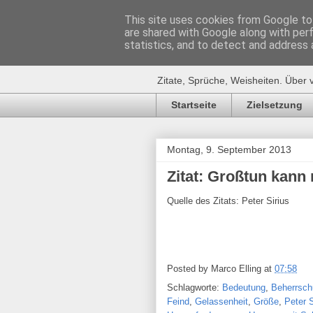
This site uses cookies from Google to 
are shared with Google along with per
Zitat-Seite.
statistics, and to detect and address 
Zitate, Sprüche, Weisheiten. Über 
Startseite
Zielsetzung
Montag, 9. September 2013
Zitat: Großtun kann 
Quelle des Zitats: Peter Sirius
Posted by
Marco Elling
at
07:58
Schlagworte:
Bedeutung
,
Beherrsch
Feind
,
Gelassenheit
,
Größe
,
Peter S