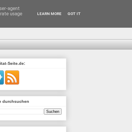
user-agent
erate usage
LEARN MORE
GOT IT
tat-Seite.de:
de durchsuchen