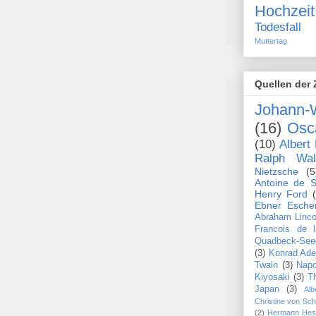
Hochzeit
Todesfall
Muttertag
Quellen der 
Johann-
(16)
Osc
(10)
Albert 
Ralph Wa
Nietzsche
(5
Antoine de S
Henry Ford
Ebner Esche
Abraham Linco
Francois de 
Quadbeck-See
(3)
Konrad Ade
Twain
(3)
Napo
Kiyosaki
(3)
T
Japan
(3)
Alb
Christine von Sc
(2)
Hermann Hes