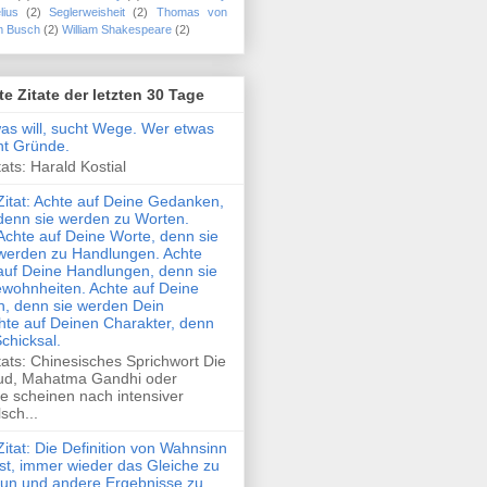
lius
(2)
Seglerweisheit
(2)
Thomas von
m Busch
(2)
William Shakespeare
(2)
te Zitate der letzten 30 Tage
was will, sucht Wege. Wer etwas
cht Gründe.
ats: Harald Kostial
Zitat: Achte auf Deine Gedanken,
denn sie werden zu Worten.
Achte auf Deine Worte, denn sie
werden zu Handlungen. Achte
auf Deine Handlungen, denn sie
wohnheiten. Achte auf Deine
, denn sie werden Dein
hte auf Deinen Charakter, denn
Schicksal.
tats: Chinesisches Sprichwort Die
ud, Mahatma Gandhi oder
e scheinen nach intensiver
sch...
Zitat: Die Definition von Wahnsinn
ist, immer wieder das Gleiche zu
tun und andere Ergebnisse zu