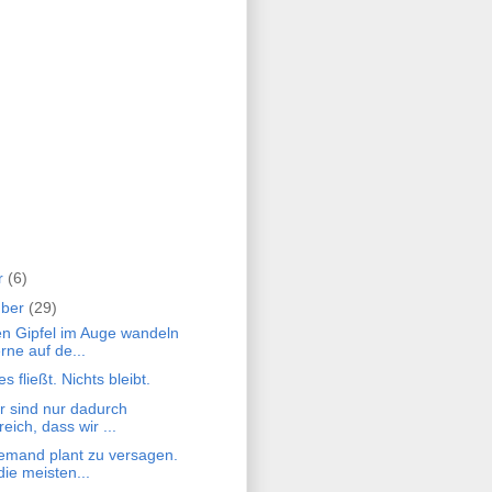
r
(6)
mber
(29)
Den Gipfel im Auge wandeln
rne auf de...
les fließt. Nichts bleibt.
ir sind nur dadurch
reich, dass wir ...
iemand plant zu versagen.
die meisten...