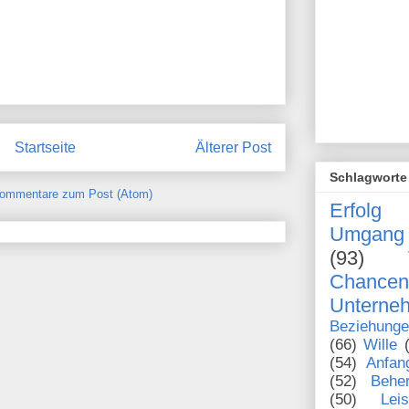
Startseite
Älterer Post
Schlagworte
ommentare zum Post (Atom)
Erfolg
Umgang 
(93)
Chanc
Unterne
Beziehung
(66)
Wille
(54)
Anfan
(52)
Behe
(50)
Lei