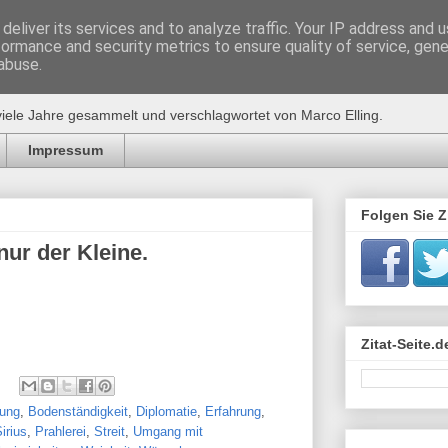
deliver its services and to analyze traffic. Your IP address and 
formance and security metrics to ensure quality of service, gen
de
abuse.
viele Jahre gesammelt und verschlagwortet von Marco Elling.
Impressum
Folgen Sie Zi
nur der Kleine.
Zitat-Seite.
ung
,
Bodenständigkeit
,
Diplomatie
,
Erfahrung
,
irius
,
Prahlerei
,
Streit
,
Umgang mit