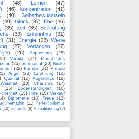
it
(48)
Lernen
(47)
ft
(46)
Konzentration
(41)
s
(40)
Selbstbewusstsein
(39)
Glück
(37)
Ehe
(36)
g
(35)
Zeit
(35)
Bedeutung
che
(33)
Erkenntnis
(31)
ft
(31)
Energie
(28)
Werte
ung
(27)
Verlangen
(27)
ngen
(26)
Anpassung
(25)
25)
Vorbild
(24)
Macht des
seins
(23)
Sehnsucht
(23)
Risiko
enheit
(22)
Familie
(21)
Freude
21)
Angst
(20)
Erfahrung
(19)
)
Qualität
(19)
Augenblick
(18)
Weisheit
(18)
Charisma
(17)
(16)
Bodenständigkeit
(16)
icherheit
(16)
Hilfe
(15)
Verkauf
14)
Diplomatie
(13)
Treue
(13)
rgumentation
(11)
Perfektionismus
e
(10)
Kontrolle
(8)
Visualisierung
(8)