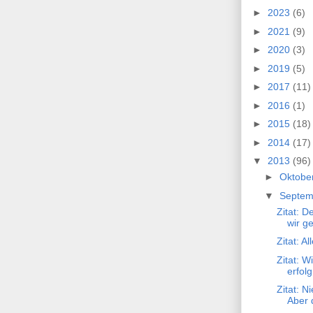
►
2023
(6)
►
2021
(9)
►
2020
(3)
►
2019
(5)
►
2017
(11)
►
2016
(1)
►
2015
(18)
►
2014
(17)
▼
2013
(96)
►
Oktobe
▼
Septe
Zitat: 
wir ge
Zitat: Al
Zitat: W
erfolg
Zitat: N
Aber 