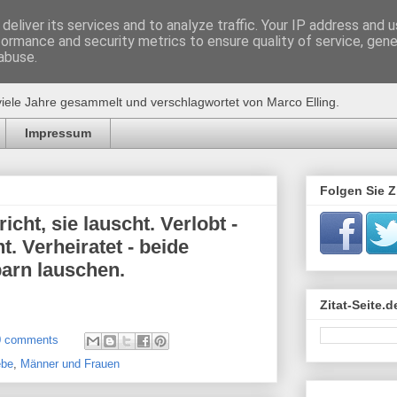
deliver its services and to analyze traffic. Your IP address and 
formance and security metrics to ensure quality of service, gen
de
abuse.
viele Jahre gesammelt und verschlagwortet von Marco Elling.
Impressum
Folgen Sie Zi
pricht, sie lauscht. Verlobt -
ht. Verheiratet - beide
arn lauschen.
Zitat-Seite.
0 comments
ebe
,
Männer und Frauen