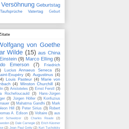
Versöhnung
Geburtstag
Taufsprüche
Vatertag
Geburt
Zitate
Wolfgang von Goethe
ar Wilde
(15)
aus China
Einstein
(9)
Marco Elling
(8)
ldo Emerson
(7)
Friedrich
)
Lucius Annaeus Seneca
(5)
aint-Exupéry
(4)
Augustinus
(4)
(4)
Louis Pasteur
(4)
Marie von
nbach
(4)
Winston Churchill
(4)
ln
(3)
Aristoteles
(3)
Ernst Ferstl
(3)
la Rochefoucauld
(3)
Hans-Jürgen
ger
(3)
Jürgen Höller
(3)
Konfuzius
nauer
(3)
Mahatma Gandhi
(3)
Mark
leon Hill
(3)
Peter Sirius
(3)
Robert
homas A. Edison
(3)
Voltaire
(3)
aus
ert Schweitzer
(2)
Charles Reade
(2)
hweden
(2)
Dale Carnegie
(2)
Erich Kästner
se
(2)
Jean Paul Getty
(2)
Kurt Tucholsky