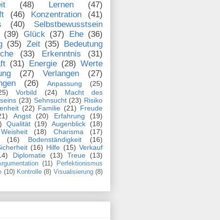
it
(48)
Lernen
(47)
ft
(46)
Konzentration
(41)
s
(40)
Selbstbewusstsein
(39)
Glück
(37)
Ehe
(36)
g
(35)
Zeit
(35)
Bedeutung
che
(33)
Erkenntnis
(31)
ft
(31)
Energie
(28)
Werte
ung
(27)
Verlangen
(27)
ngen
(26)
Anpassung
(25)
25)
Vorbild
(24)
Macht des
seins
(23)
Sehnsucht
(23)
Risiko
enheit
(22)
Familie
(21)
Freude
21)
Angst
(20)
Erfahrung
(19)
)
Qualität
(19)
Augenblick
(18)
Weisheit
(18)
Charisma
(17)
(16)
Bodenständigkeit
(16)
icherheit
(16)
Hilfe
(15)
Verkauf
14)
Diplomatie
(13)
Treue
(13)
rgumentation
(11)
Perfektionismus
e
(10)
Kontrolle
(8)
Visualisierung
(8)