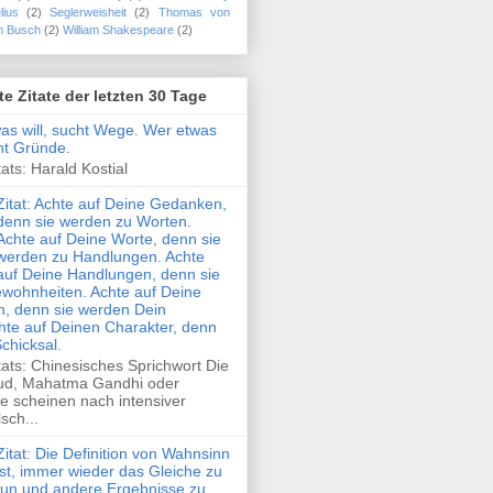
lius
(2)
Seglerweisheit
(2)
Thomas von
m Busch
(2)
William Shakespeare
(2)
te Zitate der letzten 30 Tage
was will, sucht Wege. Wer etwas
cht Gründe.
ats: Harald Kostial
Zitat: Achte auf Deine Gedanken,
denn sie werden zu Worten.
Achte auf Deine Worte, denn sie
werden zu Handlungen. Achte
auf Deine Handlungen, denn sie
wohnheiten. Achte auf Deine
, denn sie werden Dein
hte auf Deinen Charakter, denn
Schicksal.
tats: Chinesisches Sprichwort Die
ud, Mahatma Gandhi oder
e scheinen nach intensiver
sch...
Zitat: Die Definition von Wahnsinn
ist, immer wieder das Gleiche zu
tun und andere Ergebnisse zu