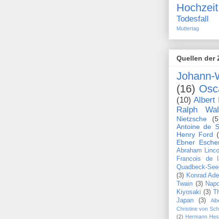
Hochzeit
Todesfall
Muttertag
Quellen der 
Johann-
(16)
Osc
(10)
Albert 
Ralph Wa
Nietzsche
(5
Antoine de S
Henry Ford
Ebner Esche
Abraham Linco
Francois de 
Quadbeck-See
(3)
Konrad Ade
Twain
(3)
Napo
Kiyosaki
(3)
T
Japan
(3)
Alb
Christine von Sc
(2)
Hermann Hes