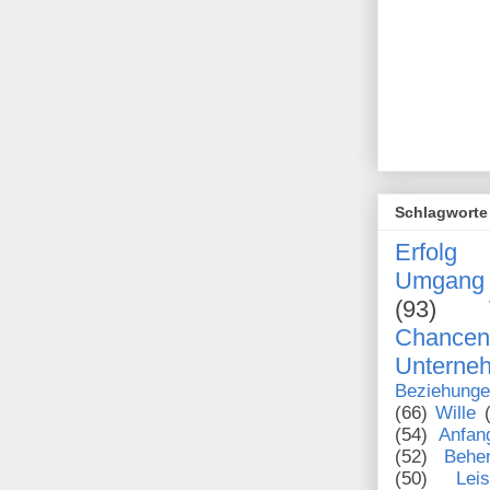
Schlagworte
Erfolg
Umgang 
(93)
Chanc
Unterne
Beziehung
(66)
Wille
(54)
Anfan
(52)
Behe
(50)
Lei