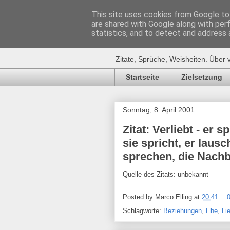
This site uses cookies from Google to 
are shared with Google along with per
Zitat-Seite.
statistics, and to detect and address 
Zitate, Sprüche, Weisheiten. Über 
Startseite
Zielsetzung
Sonntag, 8. April 2001
Zitat: Verliebt - er s
sie spricht, er lausc
sprechen, die Nachb
Quelle des Zitats: unbekannt
Posted by
Marco Elling
at
20:41
Schlagworte:
Beziehungen
,
Ehe
,
Li