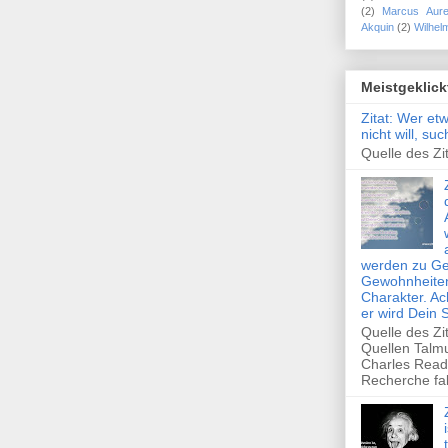
(2)
Marcus Aure
Akquin
(2)
Wilhel
Meistgeklick
Zitat: Wer et
nicht will, su
Quelle des Zit
werden zu Ge
Gewohnheiten
Charakter. Ac
er wird Dein 
Quelle des Zi
Quellen Talm
Charles Read
Recherche fal