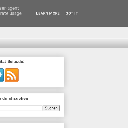
user-agent
erate usage
LEARN MORE
GOT IT
tat-Seite.de:
de durchsuchen