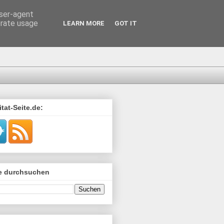
user-agent
erate usage
LEARN MORE
GOT IT
tat-Seite.de:
de durchsuchen