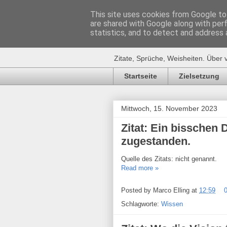
This site uses cookies from Google to 
are shared with Google along with per
Zitat-Seite.
statistics, and to detect and address 
Zitate, Sprüche, Weisheiten. Über 
Startseite
Zielsetzung
Mittwoch, 15. November 2023
Zitat: Ein bisschen
zugestanden.
Quelle des Zitats: nicht genannt.
Read more »
Posted by
Marco Elling
at
12:59
Schlagworte:
Wissen