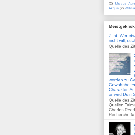
(2)
Marcus Aure
Akquin
(2)
Wilhel
Meistgeklick
Zitat: Wer et
nicht will, su
Quelle des Zit
werden zu Ge
Gewohnheiten
Charakter. Ac
er wird Dein 
Quelle des Zi
Quellen Talm
Charles Read
Recherche fal