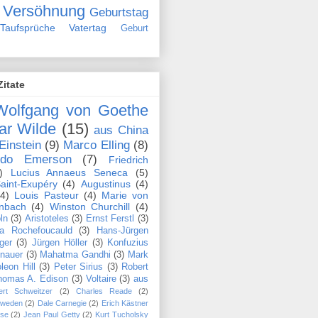
Versöhnung
Geburtstag
Taufsprüche
Vatertag
Geburt
Zitate
Wolfgang von Goethe
ar Wilde
(15)
aus China
Einstein
(9)
Marco Elling
(8)
ldo Emerson
(7)
Friedrich
)
Lucius Annaeus Seneca
(5)
aint-Exupéry
(4)
Augustinus
(4)
(4)
Louis Pasteur
(4)
Marie von
nbach
(4)
Winston Churchill
(4)
ln
(3)
Aristoteles
(3)
Ernst Ferstl
(3)
la Rochefoucauld
(3)
Hans-Jürgen
ger
(3)
Jürgen Höller
(3)
Konfuzius
nauer
(3)
Mahatma Gandhi
(3)
Mark
leon Hill
(3)
Peter Sirius
(3)
Robert
homas A. Edison
(3)
Voltaire
(3)
aus
ert Schweitzer
(2)
Charles Reade
(2)
hweden
(2)
Dale Carnegie
(2)
Erich Kästner
se
(2)
Jean Paul Getty
(2)
Kurt Tucholsky