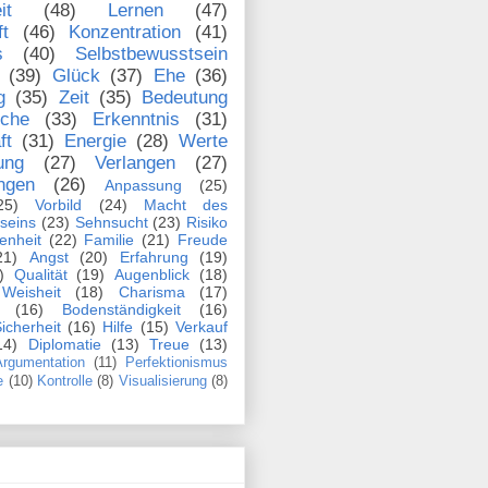
it
(48)
Lernen
(47)
ft
(46)
Konzentration
(41)
s
(40)
Selbstbewusstsein
(39)
Glück
(37)
Ehe
(36)
g
(35)
Zeit
(35)
Bedeutung
che
(33)
Erkenntnis
(31)
ft
(31)
Energie
(28)
Werte
ung
(27)
Verlangen
(27)
ngen
(26)
Anpassung
(25)
25)
Vorbild
(24)
Macht des
seins
(23)
Sehnsucht
(23)
Risiko
enheit
(22)
Familie
(21)
Freude
21)
Angst
(20)
Erfahrung
(19)
)
Qualität
(19)
Augenblick
(18)
Weisheit
(18)
Charisma
(17)
(16)
Bodenständigkeit
(16)
icherheit
(16)
Hilfe
(15)
Verkauf
14)
Diplomatie
(13)
Treue
(13)
rgumentation
(11)
Perfektionismus
e
(10)
Kontrolle
(8)
Visualisierung
(8)