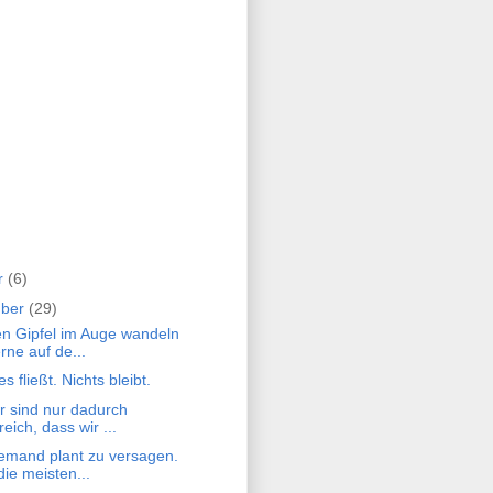
r
(6)
mber
(29)
Den Gipfel im Auge wandeln
rne auf de...
les fließt. Nichts bleibt.
ir sind nur dadurch
reich, dass wir ...
iemand plant zu versagen.
die meisten...