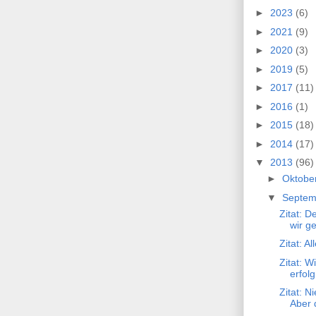
►
2023
(6)
►
2021
(9)
►
2020
(3)
►
2019
(5)
►
2017
(11)
►
2016
(1)
►
2015
(18)
►
2014
(17)
▼
2013
(96)
►
Oktobe
▼
Septe
Zitat: 
wir ge
Zitat: Al
Zitat: W
erfolg
Zitat: N
Aber 