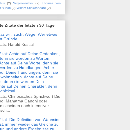
lius
(2)
Seglerweisheit
(2)
Thomas von
m Busch
(2)
William Shakespeare
(2)
te Zitate der letzten 30 Tage
was will, sucht Wege. Wer etwas
cht Gründe.
ats: Harald Kostial
Zitat: Achte auf Deine Gedanken,
denn sie werden zu Worten.
Achte auf Deine Worte, denn sie
werden zu Handlungen. Achte
auf Deine Handlungen, denn sie
wohnheiten. Achte auf Deine
, denn sie werden Dein
hte auf Deinen Charakter, denn
Schicksal.
tats: Chinesisches Sprichwort Die
ud, Mahatma Gandhi oder
e scheinen nach intensiver
sch...
Zitat: Die Definition von Wahnsinn
ist, immer wieder das Gleiche zu
tun und andere Ergebnisse zu