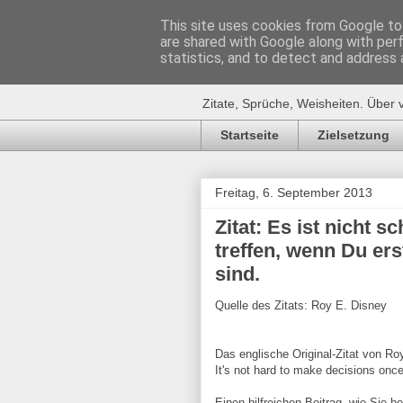
This site uses cookies from Google to 
are shared with Google along with per
Zitat-Seite.
statistics, and to detect and address 
Zitate, Sprüche, Weisheiten. Über 
Startseite
Zielsetzung
Freitag, 6. September 2013
Zitat: Es ist nicht 
treffen, wenn Du er
sind.
Quelle des Zitats: Roy E. Disney
Das englische Original-Zitat von Roy
It's not hard to make decisions onc
Einen hilfreichen Beitrag, wie Sie h