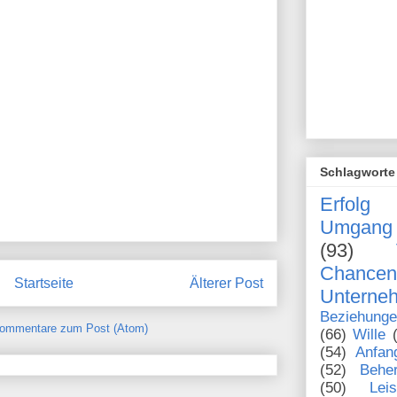
Schlagworte
Erfolg
Umgang 
(93)
Chanc
Startseite
Älterer Post
Unterne
Beziehung
ommentare zum Post (Atom)
(66)
Wille
(54)
Anfan
(52)
Behe
(50)
Lei