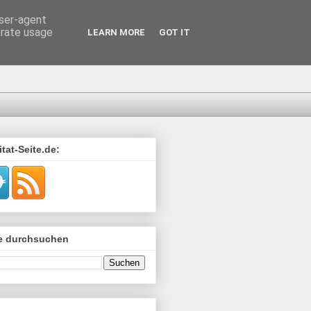
user-agent
erate usage
LEARN MORE
GOT IT
tat-Seite.de:
de durchsuchen