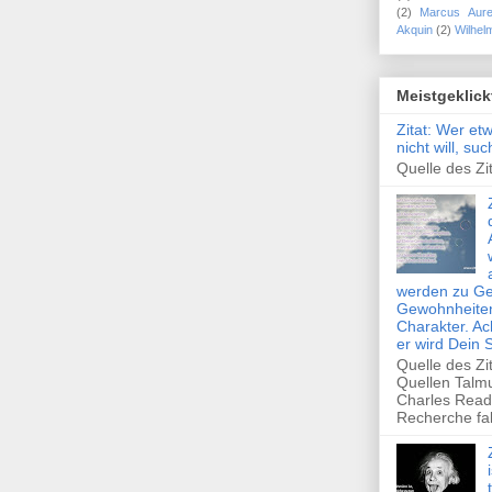
(2)
Marcus Aure
Akquin
(2)
Wilhel
Meistgeklick
Zitat: Wer et
nicht will, su
Quelle des Zit
werden zu Ge
Gewohnheiten
Charakter. Ac
er wird Dein 
Quelle des Zi
Quellen Talm
Charles Read
Recherche fal