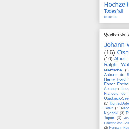
Hochzeit
Todesfall
Muttertag
Quellen der 
Johann-
(16)
Osc
(10)
Albert 
Ralph Wa
Nietzsche
(5
Antoine de S
Henry Ford
Ebner Esche
Abraham Linco
Francois de 
Quadbeck-See
(3)
Konrad Ade
Twain
(3)
Napo
Kiyosaki
(3)
T
Japan
(3)
Alb
Christine von Sc
(2)
Hermann Hes