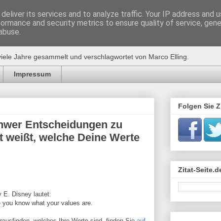
deliver its services and to analyze traffic. Your IP address and 
formance and security metrics to ensure quality of service, gen
de
abuse.
viele Jahre gesammelt und verschlagwortet von Marco Elling.
Impressum
Folgen Sie Zi
schwer Entscheidungen zu
st weißt, welche Deine Werte
Zitat-Seite.
 E. Disney lautet:
e you know what your values are.
erausfinden, welches Ihre Werte sind, finden Sie
auf