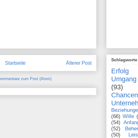
Schlagworte
Startseite
Älterer Post
Erfolg
Umgang 
ommentare zum Post (Atom)
(93)
Chanc
Unterne
Beziehung
(66)
Wille
(54)
Anfan
(52)
Behe
(50)
Lei