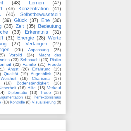
it
(48)
Lernen
(47)
ft
(46)
Konzentration
(41)
s
(40)
Selbstbewusstsein
(39)
Glück
(37)
Ehe
(36)
g
(35)
Zeit
(35)
Bedeutung
che
(33)
Erkenntnis
(31)
ft
(31)
Energie
(28)
Werte
ung
(27)
Verlangen
(27)
ngen
(26)
Anpassung
(25)
25)
Vorbild
(24)
Macht des
seins
(23)
Sehnsucht
(23)
Risiko
enheit
(22)
Familie
(21)
Freude
21)
Angst
(20)
Erfahrung
(19)
)
Qualität
(19)
Augenblick
(18)
Weisheit
(18)
Charisma
(17)
(16)
Bodenständigkeit
(16)
icherheit
(16)
Hilfe
(15)
Verkauf
14)
Diplomatie
(13)
Treue
(13)
rgumentation
(11)
Perfektionismus
e
(10)
Kontrolle
(8)
Visualisierung
(8)