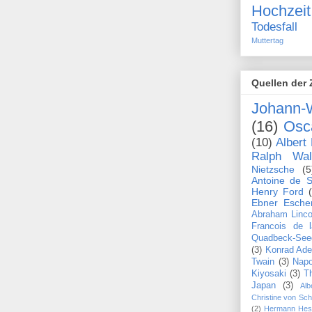
Hochzeit
Todesfall
Muttertag
Quellen der 
Johann-
(16)
Osc
(10)
Albert 
Ralph Wa
Nietzsche
(5
Antoine de S
Henry Ford
Ebner Esche
Abraham Linco
Francois de 
Quadbeck-See
(3)
Konrad Ade
Twain
(3)
Napo
Kiyosaki
(3)
T
Japan
(3)
Alb
Christine von Sc
(2)
Hermann Hes