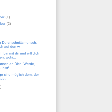
ber
(1)
mber
(2)
in Durchschnittsmensch,
ch auf den w...
ch bin mit dir und will dich
en, wohi...
nsch an Dich: Werde,
 bist!
ge sind möglich dem, der
aubt.
)