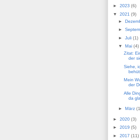
►
2023
(6)
▼
2021
(9)
►
Dezem
►
Septe
►
Juli
(1)
▼
Mai
(4)
Zitat: E
der si
Siehe, i
behüt
Mein Wu
der Du
Alle Din
da gl
►
März
(1
►
2020
(3)
►
2019
(5)
►
2017
(11)