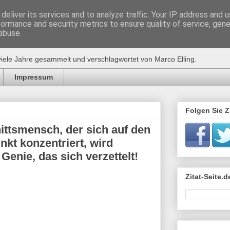
deliver its services and to analyze traffic. Your IP address and 
formance and security metrics to ensure quality of service, gen
de
abuse.
viele Jahre gesammelt und verschlagwortet von Marco Elling.
Impressum
Folgen Sie Zi
nittsmensch, der sich auf den
nkt konzentriert, wird
 Genie, das sich verzettelt!
s
Zitat-Seite.