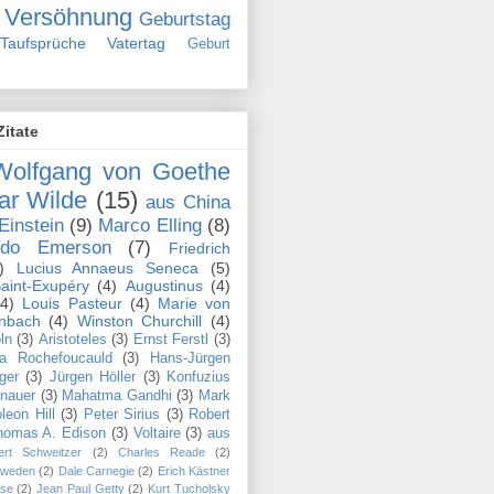
Versöhnung
Geburtstag
Taufsprüche
Vatertag
Geburt
Zitate
Wolfgang von Goethe
ar Wilde
(15)
aus China
Einstein
(9)
Marco Elling
(8)
ldo Emerson
(7)
Friedrich
)
Lucius Annaeus Seneca
(5)
aint-Exupéry
(4)
Augustinus
(4)
(4)
Louis Pasteur
(4)
Marie von
nbach
(4)
Winston Churchill
(4)
ln
(3)
Aristoteles
(3)
Ernst Ferstl
(3)
la Rochefoucauld
(3)
Hans-Jürgen
ger
(3)
Jürgen Höller
(3)
Konfuzius
nauer
(3)
Mahatma Gandhi
(3)
Mark
leon Hill
(3)
Peter Sirius
(3)
Robert
homas A. Edison
(3)
Voltaire
(3)
aus
ert Schweitzer
(2)
Charles Reade
(2)
hweden
(2)
Dale Carnegie
(2)
Erich Kästner
se
(2)
Jean Paul Getty
(2)
Kurt Tucholsky