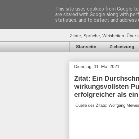
This site uses cookies from Google to 
are shared with Google along with per
Zitat-Seite.
statistics, and to detect and address 
Zitate, Sprüche, Weisheiten. Über 
Startseite
Zielsetzung
Dienstag, 11. Mai 2021
Zitat: Ein Durchsch
wirkungsvollsten Pu
erfolgreicher als ein
Quelle des Zitats: Wolfgang Mewe