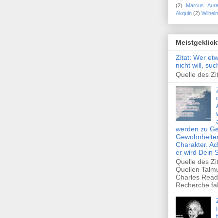
(2)
Marcus Aure
Akquin
(2)
Wilhel
Meistgeklick
Zitat: Wer et
nicht will, su
Quelle des Zit
werden zu Ge
Gewohnheiten
Charakter. Ac
er wird Dein 
Quelle des Zi
Quellen Talm
Charles Read
Recherche fal