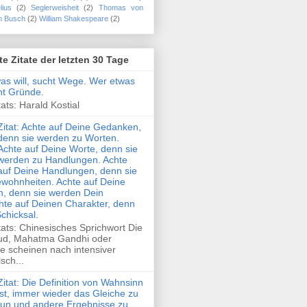
lius
(2)
Seglerweisheit
(2)
Thomas von
m Busch
(2)
William Shakespeare
(2)
te Zitate der letzten 30 Tage
was will, sucht Wege. Wer etwas
cht Gründe.
ats: Harald Kostial
Zitat: Achte auf Deine Gedanken,
denn sie werden zu Worten.
Achte auf Deine Worte, denn sie
werden zu Handlungen. Achte
auf Deine Handlungen, denn sie
wohnheiten. Achte auf Deine
, denn sie werden Dein
hte auf Deinen Charakter, denn
Schicksal.
tats: Chinesisches Sprichwort Die
ud, Mahatma Gandhi oder
e scheinen nach intensiver
sch...
Zitat: Die Definition von Wahnsinn
ist, immer wieder das Gleiche zu
tun und andere Ergebnisse zu