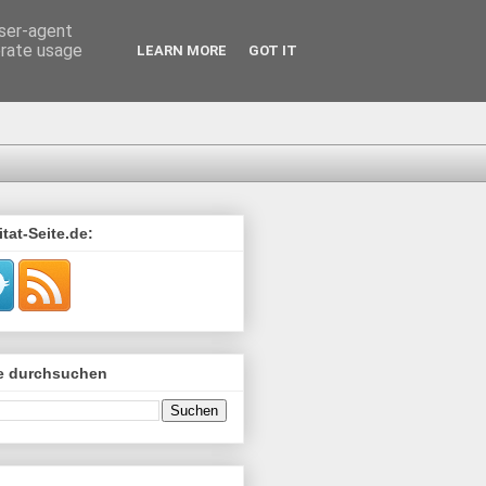
user-agent
erate usage
LEARN MORE
GOT IT
tat-Seite.de:
de durchsuchen