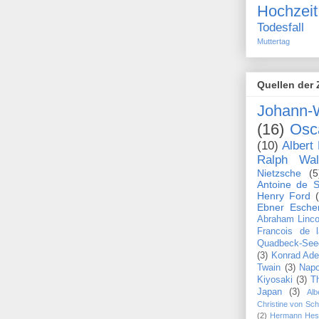
Hochzeit
Todesfall
Muttertag
Quellen der 
Johann-
(16)
Osc
(10)
Albert 
Ralph Wa
Nietzsche
(5
Antoine de S
Henry Ford
Ebner Esche
Abraham Linco
Francois de 
Quadbeck-See
(3)
Konrad Ade
Twain
(3)
Napo
Kiyosaki
(3)
T
Japan
(3)
Alb
Christine von Sc
(2)
Hermann Hes