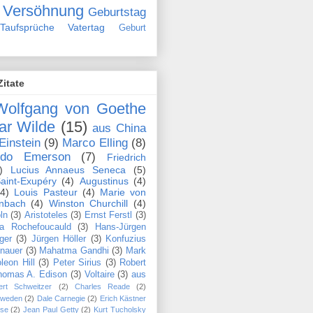
Versöhnung
Geburtstag
Taufsprüche
Vatertag
Geburt
Zitate
Wolfgang von Goethe
ar Wilde
(15)
aus China
Einstein
(9)
Marco Elling
(8)
ldo Emerson
(7)
Friedrich
)
Lucius Annaeus Seneca
(5)
aint-Exupéry
(4)
Augustinus
(4)
(4)
Louis Pasteur
(4)
Marie von
nbach
(4)
Winston Churchill
(4)
ln
(3)
Aristoteles
(3)
Ernst Ferstl
(3)
la Rochefoucauld
(3)
Hans-Jürgen
ger
(3)
Jürgen Höller
(3)
Konfuzius
nauer
(3)
Mahatma Gandhi
(3)
Mark
leon Hill
(3)
Peter Sirius
(3)
Robert
homas A. Edison
(3)
Voltaire
(3)
aus
ert Schweitzer
(2)
Charles Reade
(2)
hweden
(2)
Dale Carnegie
(2)
Erich Kästner
se
(2)
Jean Paul Getty
(2)
Kurt Tucholsky