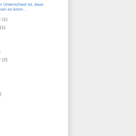
er Unterschied ist, dass
inen es könn...
r
(1)
(1)
)
r
(2)
)