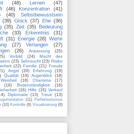
it
(48)
Lernen
(47)
ft
(46)
Konzentration
(41)
s
(40)
Selbstbewusstsein
(39)
Glück
(37)
Ehe
(36)
g
(35)
Zeit
(35)
Bedeutung
che
(33)
Erkenntnis
(31)
ft
(31)
Energie
(28)
Werte
ung
(27)
Verlangen
(27)
ngen
(26)
Anpassung
(25)
25)
Vorbild
(24)
Macht des
seins
(23)
Sehnsucht
(23)
Risiko
enheit
(22)
Familie
(21)
Freude
21)
Angst
(20)
Erfahrung
(19)
)
Qualität
(19)
Augenblick
(18)
Weisheit
(18)
Charisma
(17)
(16)
Bodenständigkeit
(16)
icherheit
(16)
Hilfe
(15)
Verkauf
14)
Diplomatie
(13)
Treue
(13)
rgumentation
(11)
Perfektionismus
e
(10)
Kontrolle
(8)
Visualisierung
(8)