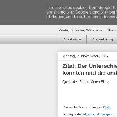
This site uses cookies from Google to 
are shared with Google along with per
Zitat-Seite.
statistics, and to detect and address 
Zitate, Sprüche, Weisheiten. Über 
Startseite
Zielsetzung
Montag, 2. November 2015
Zitat: Der Unterschie
könnten und die an
Quelle des Zitats: Marco Elling
Posted by
Marco Elling
at
11:47
Schlagworte:
Aktivität
,
Anfangen
,
C