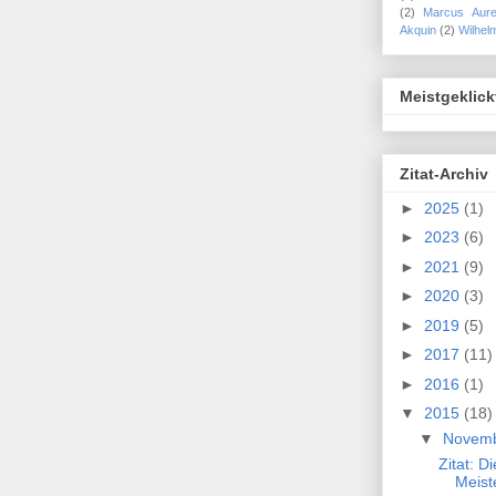
(2)
Marcus Aure
Akquin
(2)
Wilhel
Meistgeklick
Zitat-Archiv
►
2025
(1)
►
2023
(6)
►
2021
(9)
►
2020
(3)
►
2019
(5)
►
2017
(11)
►
2016
(1)
▼
2015
(18)
▼
Novem
Zitat: D
Meiste