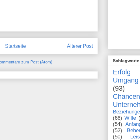
Startseite
Älterer Post
Schlagworte
ommentare zum Post (Atom)
Erfolg
Umgang 
(93)
Chanc
Unterne
Beziehung
(66)
Wille
(54)
Anfan
(52)
Behe
(50)
Lei