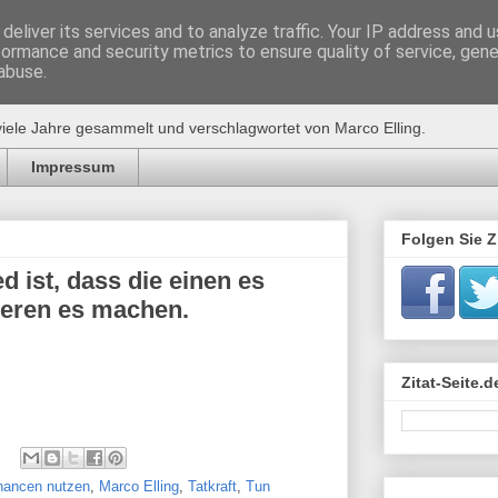
deliver its services and to analyze traffic. Your IP address and 
formance and security metrics to ensure quality of service, gen
de
abuse.
viele Jahre gesammelt und verschlagwortet von Marco Elling.
Impressum
Folgen Sie Zi
d ist, dass die einen es
deren es machen.
Zitat-Seite.
hancen nutzen
,
Marco Elling
,
Tatkraft
,
Tun