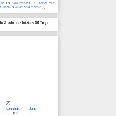
lius
(2)
Seglerweisheit
(2)
Thomas von
m Busch
(2)
William Shakespeare
(2)
te Zitate der letzten 30 Tage
ber
(2)
ie Erkenntnisse anderer
r nicht in s...