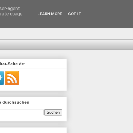
user-agent
erate usage
LEARN MORE
GOT IT
tat-Seite.de:
de durchsuchen