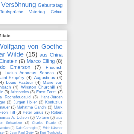
Versöhnung
Geburtstag
Taufsprüche
Vatertag
Geburt
Zitate
Wolfgang von Goethe
ar Wilde
(15)
aus China
Einstein
(9)
Marco Elling
(8)
ldo Emerson
(7)
Friedrich
)
Lucius Annaeus Seneca
(5)
aint-Exupéry
(4)
Augustinus
(4)
(4)
Louis Pasteur
(4)
Marie von
nbach
(4)
Winston Churchill
(4)
ln
(3)
Aristoteles
(3)
Ernst Ferstl
(3)
la Rochefoucauld
(3)
Hans-Jürgen
ger
(3)
Jürgen Höller
(3)
Konfuzius
nauer
(3)
Mahatma Gandhi
(3)
Mark
leon Hill
(3)
Peter Sirius
(3)
Robert
homas A. Edison
(3)
Voltaire
(3)
aus
ert Schweitzer
(2)
Charles Reade
(2)
hweden
(2)
Dale Carnegie
(2)
Erich Kästner
se
(2)
Jean Paul Getty
(2)
Kurt Tucholsky