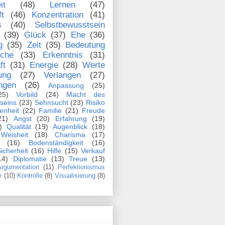
it
(48)
Lernen
(47)
ft
(46)
Konzentration
(41)
s
(40)
Selbstbewusstsein
(39)
Glück
(37)
Ehe
(36)
g
(35)
Zeit
(35)
Bedeutung
che
(33)
Erkenntnis
(31)
ft
(31)
Energie
(28)
Werte
ung
(27)
Verlangen
(27)
ngen
(26)
Anpassung
(25)
25)
Vorbild
(24)
Macht des
seins
(23)
Sehnsucht
(23)
Risiko
enheit
(22)
Familie
(21)
Freude
21)
Angst
(20)
Erfahrung
(19)
)
Qualität
(19)
Augenblick
(18)
Weisheit
(18)
Charisma
(17)
(16)
Bodenständigkeit
(16)
icherheit
(16)
Hilfe
(15)
Verkauf
14)
Diplomatie
(13)
Treue
(13)
rgumentation
(11)
Perfektionismus
e
(10)
Kontrolle
(8)
Visualisierung
(8)