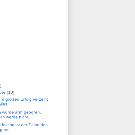
)
ber
(10)
em großen Erfolg verzeiht
lles.
ch wurde arm geboren,
ich werde nicht...
erfektion ist der Feind des
gens.