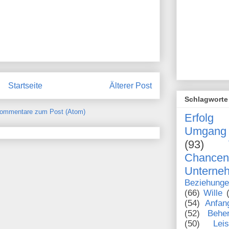
Startseite
Älterer Post
Schlagworte
ommentare zum Post (Atom)
Erfolg
Umgang 
(93)
Chanc
Unterne
Beziehung
(66)
Wille
(54)
Anfan
(52)
Behe
(50)
Lei