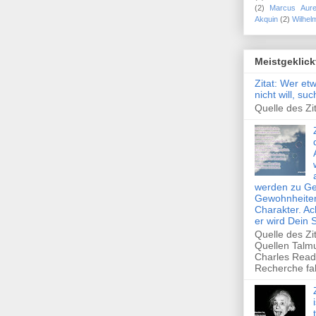
(2)
Marcus Aure
Akquin
(2)
Wilhel
Meistgeklick
Zitat: Wer et
nicht will, su
Quelle des Zit
werden zu Ge
Gewohnheiten
Charakter. Ac
er wird Dein 
Quelle des Zi
Quellen Talm
Charles Read
Recherche fal