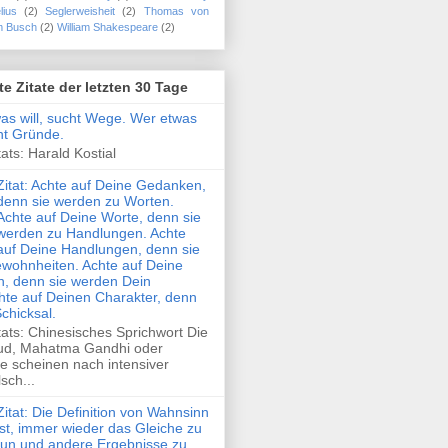
lius
(2)
Seglerweisheit
(2)
Thomas von
m Busch
(2)
William Shakespeare
(2)
te Zitate der letzten 30 Tage
was will, sucht Wege. Wer etwas
cht Gründe.
ats: Harald Kostial
Zitat: Achte auf Deine Gedanken,
denn sie werden zu Worten.
Achte auf Deine Worte, denn sie
werden zu Handlungen. Achte
auf Deine Handlungen, denn sie
wohnheiten. Achte auf Deine
, denn sie werden Dein
hte auf Deinen Charakter, denn
Schicksal.
tats: Chinesisches Sprichwort Die
ud, Mahatma Gandhi oder
e scheinen nach intensiver
sch...
Zitat: Die Definition von Wahnsinn
ist, immer wieder das Gleiche zu
tun und andere Ergebnisse zu