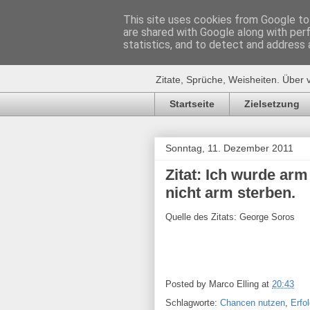
This site uses cookies from Google to 
are shared with Google along with per
Zitat-Seite.
statistics, and to detect and address 
Zitate, Sprüche, Weisheiten. Über 
Startseite
Zielsetzung
Sonntag, 11. Dezember 2011
Zitat: Ich wurde ar
nicht arm sterben.
Quelle des Zitats: George Soros
Posted by
Marco Elling
at
20:43
Schlagworte:
Chancen nutzen
,
Erfo