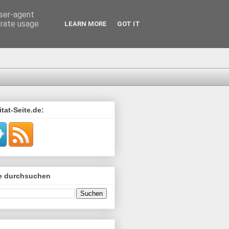
user-agent
erate usage
LEARN MORE
GOT IT
tat-Seite.de:
de durchsuchen