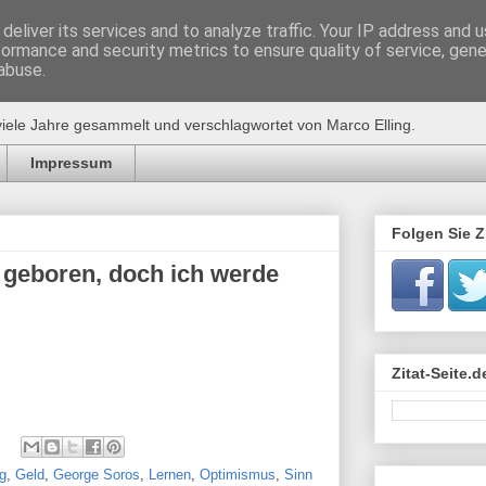
deliver its services and to analyze traffic. Your IP address and 
formance and security metrics to ensure quality of service, gen
de
abuse.
viele Jahre gesammelt und verschlagwortet von Marco Elling.
Impressum
Folgen Sie Zi
m geboren, doch ich werde
Zitat-Seite.
lg
,
Geld
,
George Soros
,
Lernen
,
Optimismus
,
Sinn