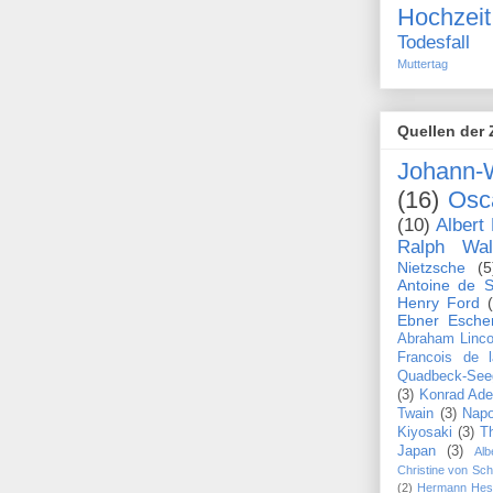
Hochzeit
Todesfall
Muttertag
Quellen der 
Johann-
(16)
Osc
(10)
Albert 
Ralph Wa
Nietzsche
(5
Antoine de S
Henry Ford
Ebner Esche
Abraham Linco
Francois de 
Quadbeck-See
(3)
Konrad Ade
Twain
(3)
Napo
Kiyosaki
(3)
T
Japan
(3)
Alb
Christine von Sc
(2)
Hermann Hes