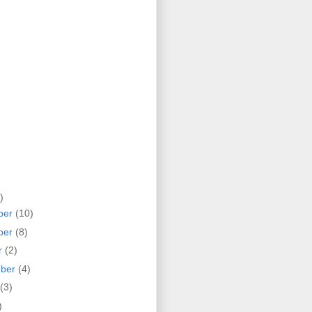
)
ber
(10)
ber
(8)
r
(2)
mber
(4)
(3)
)