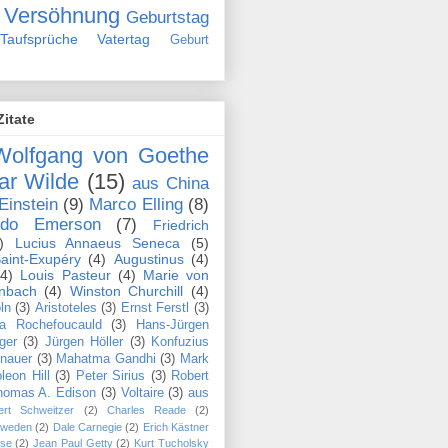
Versöhnung
Geburtstag
Taufsprüche
Vatertag
Geburt
Zitate
Wolfgang von Goethe
ar Wilde
(15)
aus China
Einstein
(9)
Marco Elling
(8)
ldo Emerson
(7)
Friedrich
)
Lucius Annaeus Seneca
(5)
aint-Exupéry
(4)
Augustinus
(4)
(4)
Louis Pasteur
(4)
Marie von
nbach
(4)
Winston Churchill
(4)
ln
(3)
Aristoteles
(3)
Ernst Ferstl
(3)
la Rochefoucauld
(3)
Hans-Jürgen
ger
(3)
Jürgen Höller
(3)
Konfuzius
nauer
(3)
Mahatma Gandhi
(3)
Mark
leon Hill
(3)
Peter Sirius
(3)
Robert
homas A. Edison
(3)
Voltaire
(3)
aus
ert Schweitzer
(2)
Charles Reade
(2)
hweden
(2)
Dale Carnegie
(2)
Erich Kästner
se
(2)
Jean Paul Getty
(2)
Kurt Tucholsky