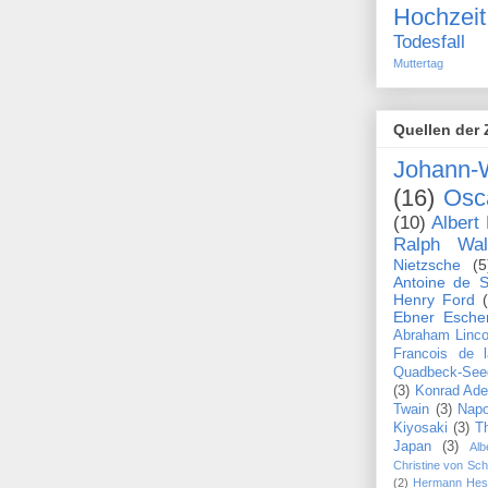
Hochzeit
Todesfall
Muttertag
Quellen der 
Johann-
(16)
Osc
(10)
Albert 
Ralph Wa
Nietzsche
(5
Antoine de S
Henry Ford
Ebner Esche
Abraham Linco
Francois de 
Quadbeck-See
(3)
Konrad Ade
Twain
(3)
Napo
Kiyosaki
(3)
T
Japan
(3)
Alb
Christine von Sc
(2)
Hermann Hes