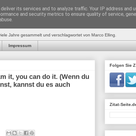
deliver its services and to analyze traffic. Your IP address and 
formance and security metrics to ensure quality of service, gen
de
abuse.
viele Jahre gesammelt und verschlagwortet von Marco Elling.
Impressum
Folgen Sie Zi
am it, you can do it. (Wenn du
nnst, kannst du es auch
Zitat-Seite.