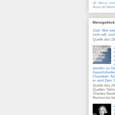
(2)
Marcus Aure
Akquin
(2)
Wilhel
Meistgeklick
Zitat: Wer et
nicht will, su
Quelle des Zit
werden zu Ge
Gewohnheiten
Charakter. Ac
er wird Dein 
Quelle des Zi
Quellen Talm
Charles Read
Recherche fal