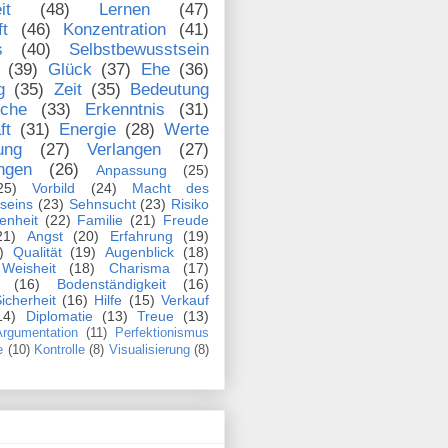
it
(48)
Lernen
(47)
ft
(46)
Konzentration
(41)
s
(40)
Selbstbewusstsein
(39)
Glück
(37)
Ehe
(36)
g
(35)
Zeit
(35)
Bedeutung
che
(33)
Erkenntnis
(31)
ft
(31)
Energie
(28)
Werte
ung
(27)
Verlangen
(27)
ngen
(26)
Anpassung
(25)
25)
Vorbild
(24)
Macht des
seins
(23)
Sehnsucht
(23)
Risiko
enheit
(22)
Familie
(21)
Freude
21)
Angst
(20)
Erfahrung
(19)
)
Qualität
(19)
Augenblick
(18)
Weisheit
(18)
Charisma
(17)
(16)
Bodenständigkeit
(16)
icherheit
(16)
Hilfe
(15)
Verkauf
14)
Diplomatie
(13)
Treue
(13)
rgumentation
(11)
Perfektionismus
e
(10)
Kontrolle
(8)
Visualisierung
(8)