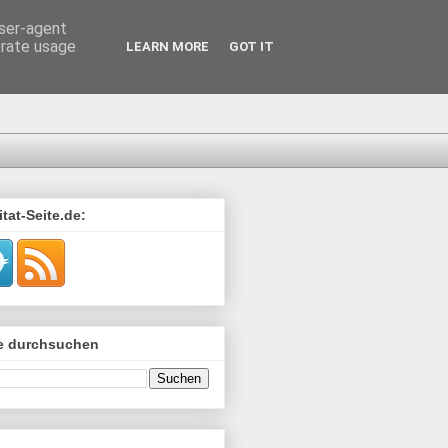
user-agent
erate usage
LEARN MORE
GOT IT
tat-Seite.de:
de durchsuchen