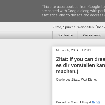
This site uses cookies from Google to 
are shared with Google along with per
Zitat-Seite.
statistics, and to detect and address 
Zitate, Sprüche, Weisheiten. Über 
Startseite
Zielsetzung
Mittwoch, 20. April 2011
Zitat: If you can dre
es dir vorstellen ka
machen.)
Quelle des Zitats: Walt Disney
Posted by
Marco Elling
at
07:50