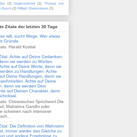
lius
(2)
Seglerweisheit
(2)
Thomas von
m Busch
(2)
William Shakespeare
(2)
te Zitate der letzten 30 Tage
was will, sucht Wege. Wer etwas
cht Gründe.
ats: Harald Kostial
Zitat: Achte auf Deine Gedanken,
denn sie werden zu Worten.
Achte auf Deine Worte, denn sie
werden zu Handlungen. Achte
auf Deine Handlungen, denn sie
wohnheiten. Achte auf Deine
, denn sie werden Dein
hte auf Deinen Charakter, denn
Schicksal.
tats: Chinesisches Sprichwort Die
ud, Mahatma Gandhi oder
e scheinen nach intensiver
sch...
Zitat: Die Definition von Wahnsinn
ist, immer wieder das Gleiche zu
tun und andere Ergebnisse zu