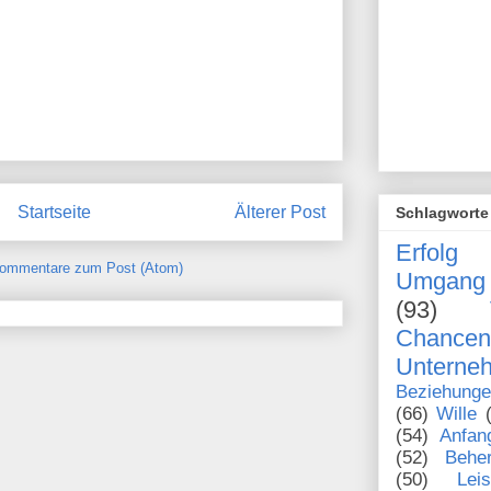
Startseite
Älterer Post
Schlagworte
Erfolg
ommentare zum Post (Atom)
Umgang 
(93)
Chanc
Unterne
Beziehung
(66)
Wille
(54)
Anfan
(52)
Behe
(50)
Lei