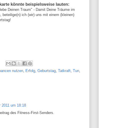
arte könnte beispielsweise lauten:
 lebe Deinen Traum" - Damit Deine Träume im
 beteilige(n) ich (wir) uns mit einem (kleinen)
rtstag!
hancen nutzen
,
Erfolg
,
Geburtstag
,
Tatkraft
,
Tun
,
r 2011 um 18:18
eitrag des Fitness-First-Senders.