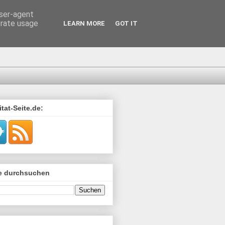
user-agent
erate usage
LEARN MORE
GOT IT
tat-Seite.de:
de durchsuchen