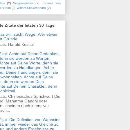
lius
(2)
Seglerweisheit
(2)
Thomas von
m Busch
(2)
William Shakespeare
(2)
te Zitate der letzten 30 Tage
was will, sucht Wege. Wer etwas
cht Gründe.
ats: Harald Kostial
Zitat: Achte auf Deine Gedanken,
denn sie werden zu Worten.
Achte auf Deine Worte, denn sie
werden zu Handlungen. Achte
auf Deine Handlungen, denn sie
wohnheiten. Achte auf Deine
, denn sie werden Dein
hte auf Deinen Charakter, denn
Schicksal.
tats: Chinesisches Sprichwort Die
ud, Mahatma Gandhi oder
e scheinen nach intensiver
sch...
Zitat: Die Definition von Wahnsinn
ist, immer wieder das Gleiche zu
tun und andere Ergebnisse zu