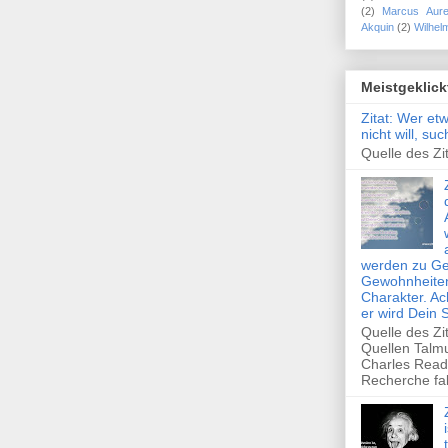
(2)
Marcus Aure
Akquin
(2)
Wilhel
Meistgeklick
Zitat: Wer et
nicht will, su
Quelle des Zit
werden zu Ge
Gewohnheiten
Charakter. Ac
er wird Dein 
Quelle des Zi
Quellen Talm
Charles Read
Recherche fal