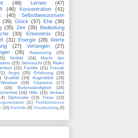
it
(48)
Lernen
(47)
ft
(46)
Konzentration
(41)
s
(40)
Selbstbewusstsein
(39)
Glück
(37)
Ehe
(36)
g
(35)
Zeit
(35)
Bedeutung
che
(33)
Erkenntnis
(31)
ft
(31)
Energie
(28)
Werte
ung
(27)
Verlangen
(27)
ngen
(26)
Anpassung
(25)
25)
Vorbild
(24)
Macht des
seins
(23)
Sehnsucht
(23)
Risiko
enheit
(22)
Familie
(21)
Freude
21)
Angst
(20)
Erfahrung
(19)
)
Qualität
(19)
Augenblick
(18)
Weisheit
(18)
Charisma
(17)
(16)
Bodenständigkeit
(16)
icherheit
(16)
Hilfe
(15)
Verkauf
14)
Diplomatie
(13)
Treue
(13)
rgumentation
(11)
Perfektionismus
e
(10)
Kontrolle
(8)
Visualisierung
(8)