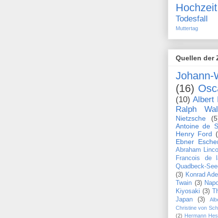
Hochzeit
Todesfall
Muttertag
Quellen der 
Johann-
(16)
Osc
(10)
Albert 
Ralph Wa
Nietzsche
(5
Antoine de S
Henry Ford
Ebner Esche
Abraham Linco
Francois de 
Quadbeck-See
(3)
Konrad Ade
Twain
(3)
Napo
Kiyosaki
(3)
T
Japan
(3)
Alb
Christine von Sc
(2)
Hermann Hes