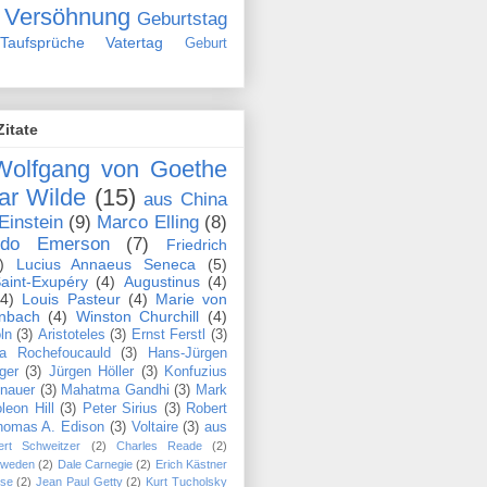
Versöhnung
Geburtstag
Taufsprüche
Vatertag
Geburt
Zitate
Wolfgang von Goethe
ar Wilde
(15)
aus China
Einstein
(9)
Marco Elling
(8)
ldo Emerson
(7)
Friedrich
)
Lucius Annaeus Seneca
(5)
aint-Exupéry
(4)
Augustinus
(4)
(4)
Louis Pasteur
(4)
Marie von
nbach
(4)
Winston Churchill
(4)
ln
(3)
Aristoteles
(3)
Ernst Ferstl
(3)
la Rochefoucauld
(3)
Hans-Jürgen
ger
(3)
Jürgen Höller
(3)
Konfuzius
nauer
(3)
Mahatma Gandhi
(3)
Mark
leon Hill
(3)
Peter Sirius
(3)
Robert
homas A. Edison
(3)
Voltaire
(3)
aus
ert Schweitzer
(2)
Charles Reade
(2)
hweden
(2)
Dale Carnegie
(2)
Erich Kästner
se
(2)
Jean Paul Getty
(2)
Kurt Tucholsky