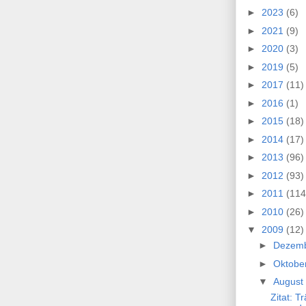
►
2023
(6)
►
2021
(9)
►
2020
(3)
►
2019
(5)
►
2017
(11)
►
2016
(1)
►
2015
(18)
►
2014
(17)
►
2013
(96)
►
2012
(93)
►
2011
(114
►
2010
(26)
▼
2009
(12)
►
Dezem
►
Oktobe
▼
August
Zitat: T