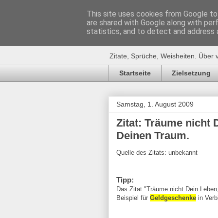
This site uses cookies from Google to 
are shared with Google along with per
Zitat-Seite.
statistics, and to detect and address 
Zitate, Sprüche, Weisheiten. Über 
Startseite
Zielsetzung
Samstag, 1. August 2009
Zitat: Träume nicht
Deinen Traum.
Quelle des Zitats: unbekannt
Tipp:
Das Zitat "Träume nicht Dein Leben
Beispiel für
Geldgeschenke
in Verb