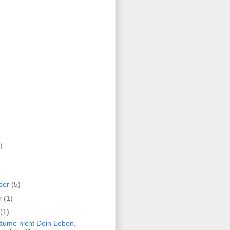
)
ber
(5)
r
(1)
(1)
räume nicht Dein Leben,