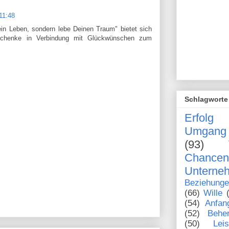
11:48
in Leben, sondern lebe Deinen Traum" bietet sich
schenke in Verbindung mit Glückwünschen zum
Schlagworte
Erfolg
Umgang 
(93)
Chanc
Unterne
Beziehung
(66)
Wille
(54)
Anfan
(52)
Behe
(50)
Lei