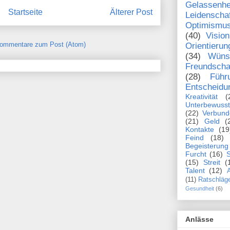
Gelassenhe
Startseite
Älterer Post
Leidenscha
Optimismu
(40)
Vision
ommentare zum Post (Atom)
Orientierun
(34)
Wüns
Freundscha
(28)
Führ
Entscheidu
Kreativität
(
Unterbewusst
(22)
Verbund
(21)
Geld
(
Kontakte
(19
Feind
(18)
Begeisterung
Furcht
(16)
S
(15)
Streit
(
Talent
(12)
A
(11)
Ratschläg
Gesundheit
(6)
Anlässe