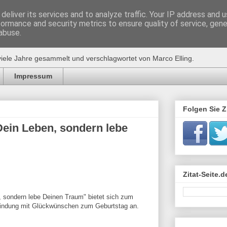
deliver its services and to analyze traffic. Your IP address and 
formance and security metrics to ensure quality of service, gen
de
abuse.
viele Jahre gesammelt und verschlagwortet von Marco Elling.
Impressum
Folgen Sie Zi
 Dein Leben, sondern lebe
Zitat-Seite.
, sondern lebe Deinen Traum" bietet sich zum
indung mit Glückwünschen zum Geburtstag an.